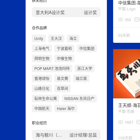
获奖经历
平面-Logo
意大利A设计奖
设计奖
350
合作品牌
53天前
Unity
王大汉
海立
上海电气
宁波嘉和
中信集团
拜明生物
中蚕生物
POP MART 泡泡玛特
浙江大学
香港颂怡
易文赛
瑞兰斋
山峰日化
百草间
耘林生命公寓
NISSAN 东风日产
中国航天
Haier 海尔
平面-包装
1697
职业经历
海与鲸川（杭州）设计工作室
设计经理/总监
109天前