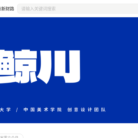
点新财路
装饰主页
纵向平铺
个人
推荐尺寸2560x34
居右
RGB
审
岁零六个月