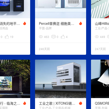
香格里拉 . 消失的地平线.香薰蜡烛文创
Percell普赛迩 细胞美学 - 深海鲛人系列护肤品设计
生活用品
平面-品牌
工业/产品
0
19
463
0
4
449
246天前
247天前
千座小城之行 - 临海之境 | 暴风雨前的等待
工业之歌 | XITONG锡通科技 超大型工业外衣设计
纪实摄影
工业/产品-工业用品/机械
平面-包装