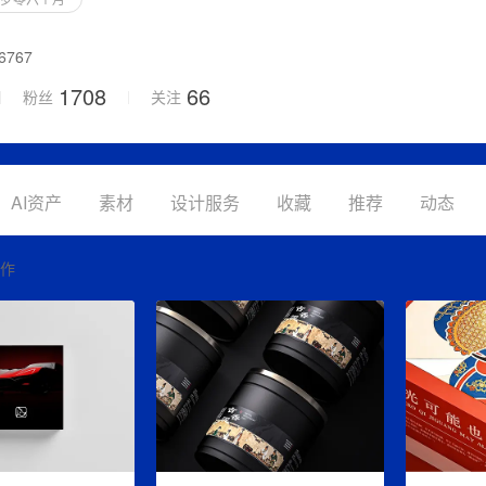
767
1708
66
粉丝
关注
保存设置
取消保存
AI资产
素材
设计服务
收藏
推荐
动态
创作