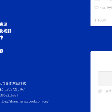
533
318天前
表情