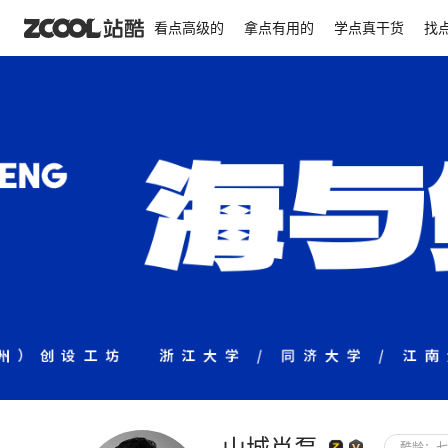
看点高级的
拿点有用的
学点真干货
找
显示背景图
锁定背景图位置
横向平铺
排列
对齐
居左
居中
背景色
背景图
尺寸不限，JPG / GIF / PNG
RGB模式，300K以内。
山城肖磊
审核通过后展示
酷龄：
七