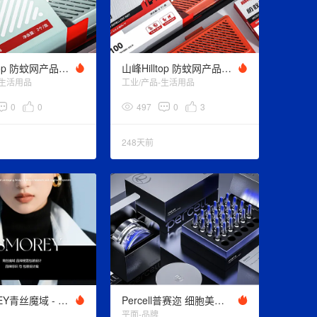
山峰Hilltop 防蚊网产品设计（新款）
山峰Hilltop 防蚊网产品设计
-生活用品
工业/产品-生活用品
0
0
497
0
3
248天前
QSMOREY青丝魔域 - 防脱精华 品牌与包装设计
Percell普赛迩 细胞美学 - 美妆品牌全案设计
平面-品牌