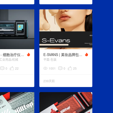
浙大联合 - 细胞治疗仪设计 - 第二代
E-SVANS | 美妆品牌包装设计
-工业用品/机械
平面-包装
0
22
1001
0
25
239天前