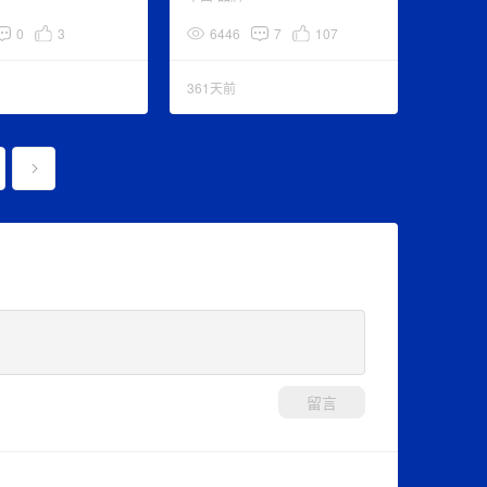
0
3
6446
7
107
361天前
留言