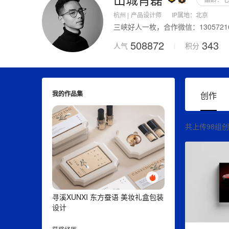
上传图片
杭州 |
产品设计师
IP属地：
北京
三峡好人一枚，合作微信：13057216
508872
343
人气
积分
我的作品集
创作
共上传98组
寻溪XUNXI 东方蚕语 美妆礼盒包装
设计