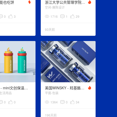
能也吃饼
浙江大学公共管理学院大楼视觉设计
空间-展陈设计
0
3
1716
1
29
93天前
奇庙鸱吻 - mini文创保温杯设计
美国WINSKY - 羟基酪醇抗老软胶囊包装设计
-生活用品
平面-包装
0
0
1364
0
34
196天前