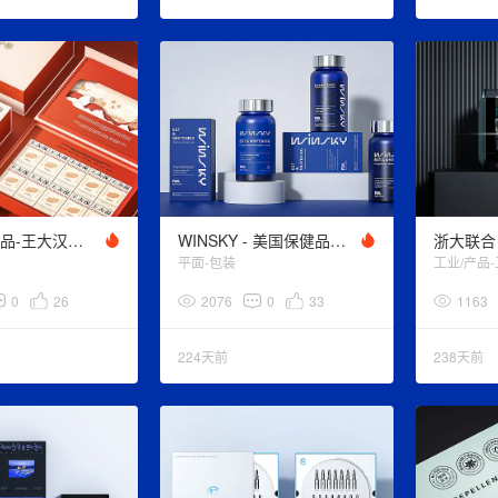
重庆非遗食品-王大汉桃片糕礼盒设计
WINSKY - 美国保健品牌/包装设计
平面-包装
工业/产品
0
26
2076
0
33
1163
224天前
238天前