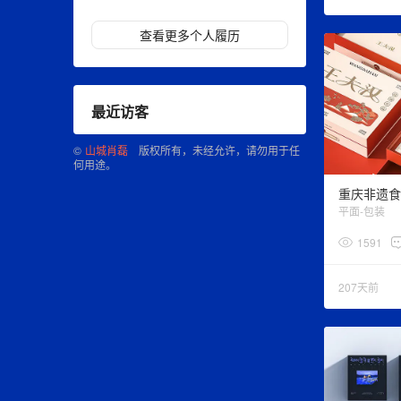
查看更多个人履历
最近访客
©
山城肖磊
版权所有，未经允许，请勿用于任
何用途。
平面-包装
1591
207天前