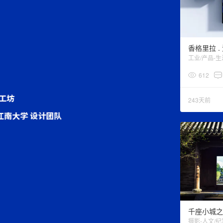
工业/产品-
612
243天前
摄影-人文/