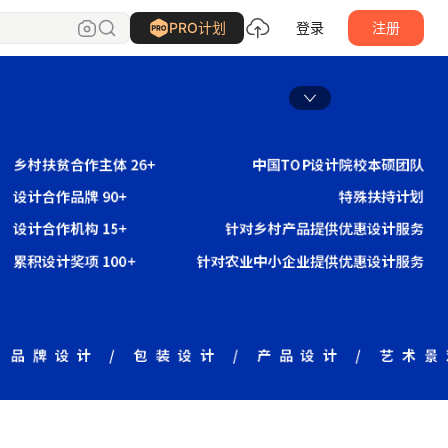
PRO计划
登录
注册
主页封面大图
4，JPG / GIF / PNG，
模式，3M以内。
核通过后展示
上传图片