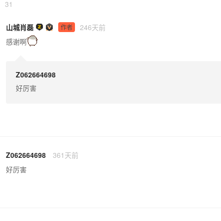
31
山城肖磊
246天前
作者
感谢啊
Z062664698
好厉害
Z062664698
361天前
好厉害