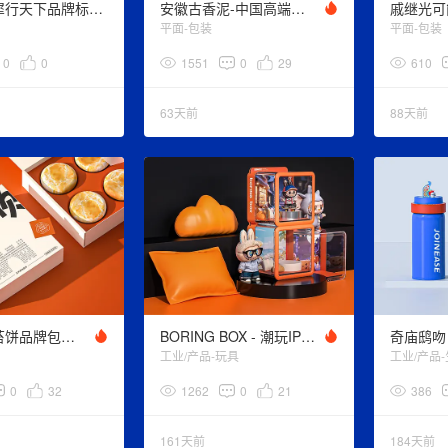
中信集团-犀行天下品牌标识设计
安徽古香泥-中国高端中药材艺术涂料品牌包装设计
戚继光可
平面-包装
平面-包装
0
0
1551
0
29
610
63天前
88天前
王天顺-海苔饼品牌包装设计
BORING BOX - 潮玩IP造景箱
工业/产品-玩具
工业/产品
0
32
1262
0
21
386
161天前
184天前